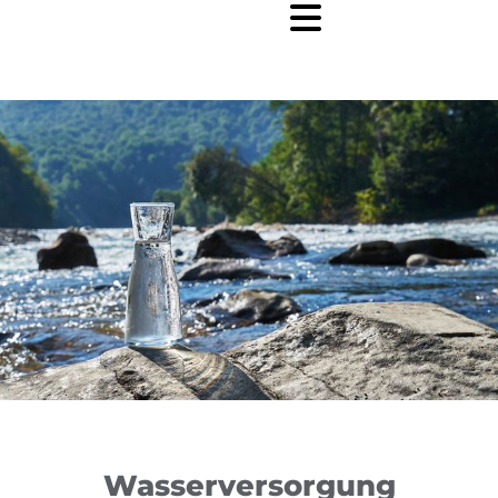
+43 664 2608245

Wasserversorgung